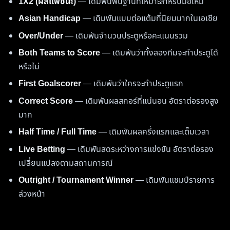
1X2 (ผลแพ้ชนะ)
— เดิมพันพื้นฐานที่เหมาะสำหรับมือใหม่
Asian Handicap
— เดิมพันแบบต่อแต้มที่นิยมมากในเอเชีย
Over/Under
— เดิมพันจำนวนประตูหรือคะแนนรวม
Both Teams to Score
— เดิมพันว่าทั้งสองทีมจะทำประตูได้
หรือไม่
First Goalscorer
— เดิมพันว่าใครจะทำประตูแรก
Correct Score
— เดิมพันผลสกอร์ที่แน่นอน อัตราต่อรองสูง
มาก
Half Time / Full Time
— เดิมพันผลครึ่งแรกและเต็มเวลา
Live Betting
— เดิมพันสดระหว่างการแข่งขัน อัตราต่อรอง
เปลี่ยนแปลงตามสถานการณ์
Outright / Tournament Winner
— เดิมพันแชมป์รายการ
ล่วงหน้า