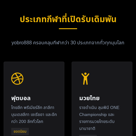
ประเภทกีฬาที่เปิดรับเดิมพัน
yobro888 ครอบคลุมกีฬากว่า 30 ประเภทจากทั่วทุกมุมโลก
ฟุตบอล
มวยไทย
ไทยลีก พรีเมียร์ลีก ลาลีกา
ราชดำเนิน ลุมพินี ONE
บุนเดสลีกา เซเรียอา และอีก
Championship และ
กว่า 200 ลีกทั่วโลก
รายการมวยไทยระดับ
นานาชาติ
ยอดนิยม