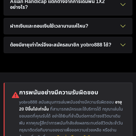
Asian Handicap แตกต่างจากการเดิมพัน 1X2
อย่างไร?
ฝากเงินและถอนเงินใช้เวลานานแค่ไหน?
ต้องมีอายุเท่าไหร่จึงจะสมัครสมาชิก yobro888 ได้?
การพนันอย่างมีความรับผิดชอบ
yobro888 สนับสนุนการเล่นพนันอย่างมีความรับผิดชอบ
อายุ
20 ปีขึ้นไปเท่านั้น
ที่สามารถสมัครและใช้บริการได้ กรุณาเล่นใน
ขอบเขตที่คุณรับได้ อย่าใช้เงินที่จำเป็นต่อการดำรงชีวิตมาเดิม
พัน หากคุณรู้สึกว่าการพนันกำลังส่งผลกระทบต่อชีวิตประจำวัน
กรุณาติดต่อทีมงานของเราเพื่อขอความช่วยเหลือ หรืออ่าน