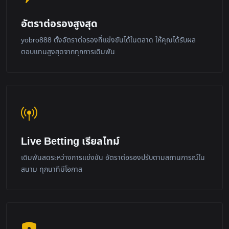
อัตราต่อรองสูงสุด
yobro888 ตั้งอัตราต่อรองที่แข่งขันได้ในตลาด ให้คุณได้รับผล
ตอบแทนสูงสุดจากทุกการเดิมพัน
Live Betting เรียลไทม์
เดิมพันสดระหว่างการแข่งขัน อัตราต่อรองปรับตามสถานการณ์ใน
สนาม ทุกนาทีมีโอกาส