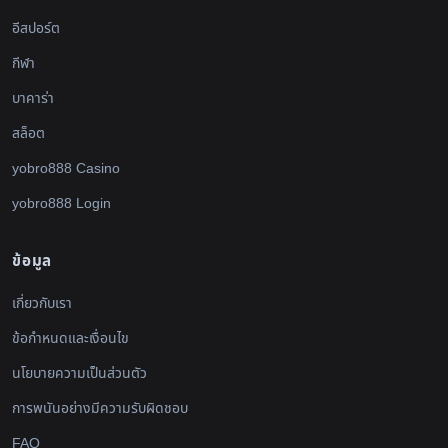
อีสปอร์ต
กีฬา
บาคาร่า
สล็อต
yobro888 Casino
yobro888 Login
ข้อมูล
เกี่ยวกับเรา
ข้อกำหนดและเงื่อนไข
นโยบายความเป็นส่วนตัว
การพนันอย่างมีความรับผิดชอบ
FAQ