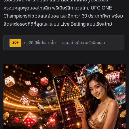
ร่วมเดิมพันกีฬาระดับโลกและระดับประเทศกับ yobro888
ครอบคลุมฟุตบอลไทยลีก พรีเมียร์ลีก มวยไทย UFC ONE
Championship วอลเลย์บอล และอีกกว่า 30 ประเภทกีฬา พร้อม
อัตราต่อรองที่ดีที่สุดและระบบ Live Betting แบบเรียลไทม์
20+
อายุ 20 ปีขึ้นไปเท่านั้น — เล่นอย่างมีความรับผิดชอบ