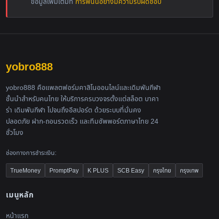
ข้อมูลเพิ่มเติมที่
การพนันอย่างมีความรับผิดชอบ
yobro888
yobro888 คือแพลตฟอร์มคาสิโนออนไลน์และเดิมพันกีฬา
ชั้นนำสำหรับคนไทย ให้บริการครบวงจรตั้งแต่สล็อต บาคา
ร่า เดิมพันกีฬา ไปจนถึงอีสปอร์ต ด้วยระบบที่มั่นคง
ปลอดภัย ฝาก-ถอนรวดเร็ว และทีมซัพพอร์ตภาษาไทย 24
ชั่วโมง
ช่องทางการชำระเงิน:
TrueMoney
PromptPay
K PLUS
SCB Easy
กรุงไทย
กรุงเทพ
เมนูหลัก
หน้าแรก