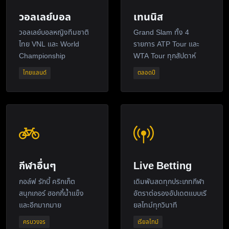
วอลเลย์บอล
เทนนิส
วอลเลย์บอลหญิงทีมชาติ
Grand Slam ทั้ง 4
ไทย VNL และ World
รายการ ATP Tour และ
Championship
WTA Tour ทุกสัปดาห์
ไทยแลนด์
ตลอดปี
กีฬาอื่นๆ
Live Betting
กอล์ฟ รักบี้ คริกเก็ต
เดิมพันสดทุกประเภทกีฬา
สนุกเกอร์ ฮอกกี้น้ำแข็ง
อัตราต่อรองอัปเดตแบบเรี
และอีกมากมาย
ยลไทม์ทุกวินาที
ครบวงจร
เรียลไทม์