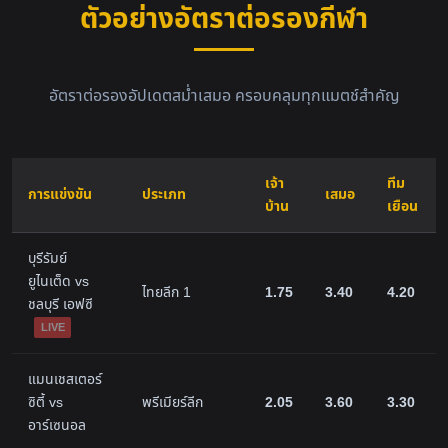
ตัวอย่างอัตราต่อรองกีฬา
อัตราต่อรองอัปเดตสม่ำเสมอ ครอบคลุมทุกแมตช์สำคัญ
เจ้า
ทีม
การแข่งขัน
ประเภท
เสมอ
บ้าน
เยือน
บุรีรัมย์
ยูไนเต็ด vs
ไทยลีก 1
1.75
3.40
4.20
ชลบุรี เอฟซี
LIVE
แมนเชสเตอร์
ซิตี้ vs
พรีเมียร์ลีก
2.05
3.60
3.30
อาร์เซนอล