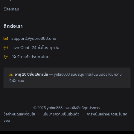
Sitemap
ติดต่อเรา
support@yobro888.one
Live Chat: 24 ชั่วโมง ทุกวัน
ให้บริการทั่วประเทศไทย
อายุ 20 ปีขึ้นไปเท่านั้น
— yobro888 สนับสนุนการเล่นพนันอย่างมีความ
รับผิดชอบ
© 2026 yobro888. สงวนลิขสิทธิ์ทุกประการ.
ข้อกำหนดและเงื่อนไข
|
นโยบายความเป็นส่วนตัว
|
การพนันอย่างมีความรับผิด
ชอบ