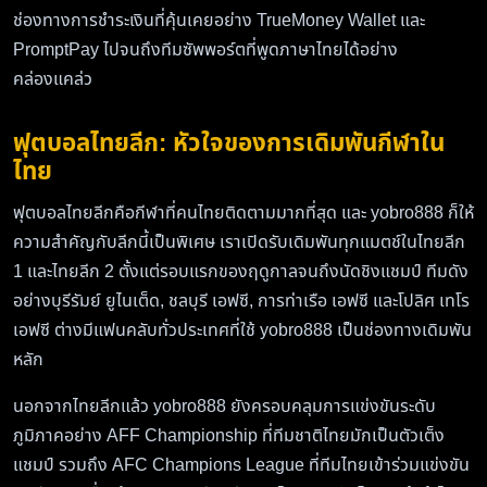
ช่องทางการชำระเงินที่คุ้นเคยอย่าง TrueMoney Wallet และ
PromptPay ไปจนถึงทีมซัพพอร์ตที่พูดภาษาไทยได้อย่าง
คล่องแคล่ว
ฟุตบอลไทยลีก: หัวใจของการเดิมพันกีฬาใน
ไทย
ฟุตบอลไทยลีกคือกีฬาที่คนไทยติดตามมากที่สุด และ yobro888 ก็ให้
ความสำคัญกับลีกนี้เป็นพิเศษ เราเปิดรับเดิมพันทุกแมตช์ในไทยลีก
1 และไทยลีก 2 ตั้งแต่รอบแรกของฤดูกาลจนถึงนัดชิงแชมป์ ทีมดัง
อย่างบุรีรัมย์ ยูไนเต็ด, ชลบุรี เอฟซี, การท่าเรือ เอฟซี และโปลิศ เทโร
เอฟซี ต่างมีแฟนคลับทั่วประเทศที่ใช้ yobro888 เป็นช่องทางเดิมพัน
หลัก
นอกจากไทยลีกแล้ว yobro888 ยังครอบคลุมการแข่งขันระดับ
ภูมิภาคอย่าง AFF Championship ที่ทีมชาติไทยมักเป็นตัวเต็ง
แชมป์ รวมถึง AFC Champions League ที่ทีมไทยเข้าร่วมแข่งขัน