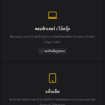
คอมพิวเตอร์ / โน้ตบุ๊ก
Windows, macOS รองรับทุกเบราว์เซอร์ยอดนิยม Chrome, Firefox,
Edge, Safari
รองรับเต็มรูปแบบ
แท็บเล็ต
Android Tablet และ iPad รองรับการแสดงผลแบบ Landscape และ
Portrait ได้สวยงาม