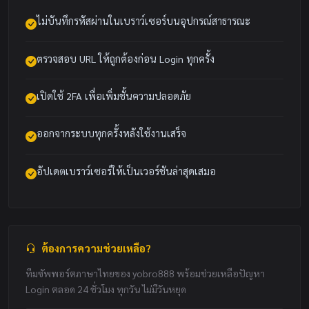
ไม่บันทึกรหัสผ่านในเบราว์เซอร์บนอุปกรณ์สาธารณะ
ตรวจสอบ URL ให้ถูกต้องก่อน Login ทุกครั้ง
เปิดใช้ 2FA เพื่อเพิ่มชั้นความปลอดภัย
ออกจากระบบทุกครั้งหลังใช้งานเสร็จ
อัปเดตเบราว์เซอร์ให้เป็นเวอร์ชันล่าสุดเสมอ
ต้องการความช่วยเหลือ?
ทีมซัพพอร์ตภาษาไทยของ yobro888 พร้อมช่วยเหลือปัญหา
Login ตลอด 24 ชั่วโมง ทุกวัน ไม่มีวันหยุด