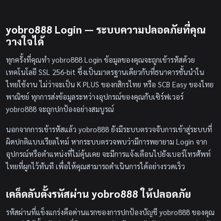
yobro888 Login — ระบบความปลอดภัยที่คุณ
วางใจได้
ทุกครั้งที่คุณทำ yobro888 Login ข้อมูลของคุณจะถูกเข้ารหัสด้วย
เทคโนโลยี SSL 256-bit ซึ่งเป็นมาตรฐานเดียวกับที่ธนาคารชั้นนำใน
ไทยใช้งาน ไม่ว่าจะเป็น K PLUS ของกสิกรไทย หรือ SCB Easy ของไทย
พาณิชย์ ทุกการส่งข้อมูลระหว่างอุปกรณ์ของคุณกับเซิร์ฟเวอร์
yobro888 จะถูกปกป้องอย่างสมบูรณ์
นอกจากการเข้ารหัสแล้ว yobro888 ยังมีระบบตรวจจับการเข้าสู่ระบบที่
ผิดปกติแบบเรียลไทม์ หากระบบตรวจพบว่ามีการพยายาม Login จาก
อุปกรณ์หรือตำแหน่งที่ไม่คุ้นเคย จะมีการแจ้งเตือนไปยังเบอร์โทรศัพท์
ไทยที่ผูกไว้ทันที เพื่อให้คุณสามารถดำเนินการได้อย่างรวดเร็ว
เคล็ดลับตั้งรหัสผ่าน yobro888 ให้ปลอดภัย
รหัสผ่านที่แข็งแกร่งคือด่านแรกของการปกป้องบัญชี yobro888 ของคุณ