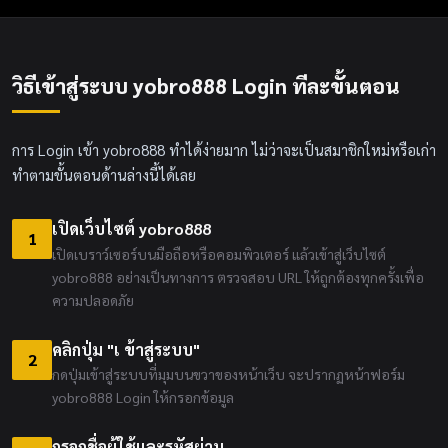
วิธีเข้าสู่ระบบ yobro888 Login ทีละขั้นตอน
การ Login เข้า yobro888 ทำได้ง่ายมาก ไม่ว่าจะเป็นสมาชิกใหม่หรือเก่า
ทำตามขั้นตอนด้านล่างนี้ได้เลย
เปิดเว็บไซต์ yobro888
1
เปิดเบราว์เซอร์บนมือถือหรือคอมพิวเตอร์ แล้วเข้าสู่เว็บไซต์
yobro888 อย่างเป็นทางการ ตรวจสอบ URL ให้ถูกต้องทุกครั้งเพื่อ
ความปลอดภัย
คลิกปุ่ม "เ ข้าสู่ระบบ"
2
กดปุ่มเข้าสู่ระบบที่มุมบนขวาของหน้าเว็บ จะปรากฏหน้าฟอร์ม
yobro888 Login ให้กรอกข้อมูล
กรอกชื่อผู้ใช้และรหัสผ่าน