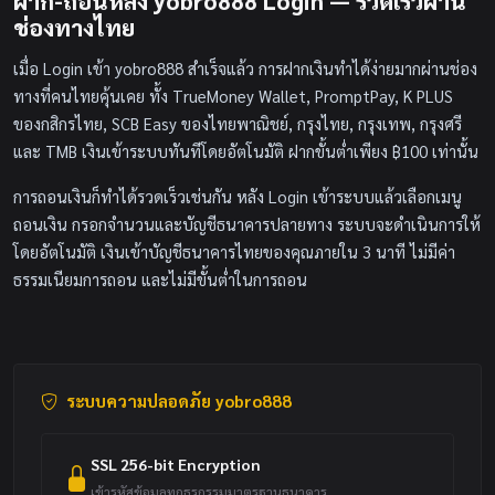
ฝาก-ถอนหลัง yobro888 Login — รวดเร็วผ่าน
ช่องทางไทย
เมื่อ Login เข้า yobro888 สำเร็จแล้ว การฝากเงินทำได้ง่ายมากผ่านช่อง
ทางที่คนไทยคุ้นเคย ทั้ง TrueMoney Wallet, PromptPay, K PLUS
ของกสิกรไทย, SCB Easy ของไทยพาณิชย์, กรุงไทย, กรุงเทพ, กรุงศรี
และ TMB เงินเข้าระบบทันทีโดยอัตโนมัติ ฝากขั้นต่ำเพียง ฿100 เท่านั้น
การถอนเงินก็ทำได้รวดเร็วเช่นกัน หลัง Login เข้าระบบแล้วเลือกเมนู
ถอนเงิน กรอกจำนวนและบัญชีธนาคารปลายทาง ระบบจะดำเนินการให้
โดยอัตโนมัติ เงินเข้าบัญชีธนาคารไทยของคุณภายใน 3 นาที ไม่มีค่า
ธรรมเนียมการถอน และไม่มีขั้นต่ำในการถอน
ระบบความปลอดภัย yobro888
SSL 256-bit Encryption
เข้ารหัสข้อมูลทุกธุรกรรมมาตรฐานธนาคาร