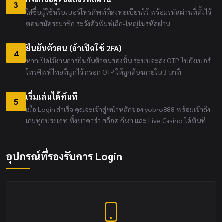
3
ใส่ชื่อผู้ใช้หรือเบอร์โทรศัพท์ที่ลงทะเบียนไว้ พร้อมรหัสผ่านที่ตั้งไว้
ตอนสมัครสมาชิก ระวังตัวพิมพ์เล็ก-ใหญ่ในรหัสผ่าน
ยืนยันตัวตน (ถ้าเปิดใช้ 2FA)
4
หากเปิดใช้งานการยืนยันตัวตนสองชั้น ระบบจะส่ง OTP ไปยังเบอร์
โทรศัพท์ไทยที่ผูกไว้ กรอก OTP ให้ถูกต้องภายใน 3 นาที
เริ่มเล่นได้ทันที
5
เมื่อ Login สำเร็จ คุณจะเข้าสู่หน้าหลักของ yobro888 พร้อมเข้าถึง
เกมทุกประเภท ทั้งบาคาร่า สล็อต กีฬา และ Live Casino ได้ทันที
อุปกรณ์ที่รองรับการ Login