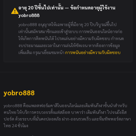
อายุ 20 ปีขึ้นไปเท่านั้น
— ข้อกำหนดอายุผู้ใช้งาน
yobro888
yobro888 อนุญาตให้เฉพาะผู้ที่มีอายุ 20 ปีบริบูรณ์ขึ้นไป
เท่านั้นสมัครสมาชิกและเข้าสู่ระบบ การพนันออนไลน์อาจก่อ
ให้เกิดการติดพนันได้ โปรดเล่นอย่างมีความรับผิดชอบ กำหนด
งบประมาณและเวลาในการเล่นให้ชัดเจน หากต้องการข้อมูล
เพิ่มเติม กรุณาเยี่ยมชมหน้า
การพนันอย่างมีความรับผิดชอบ
yobro888
yobro888 คือแพลตฟอร์มคาสิโนออนไลน์และเดิมพันกีฬาชั้นนำสำหรับ
คนไทย ให้บริการครบวงจรตั้งแต่สล็อต บาคาร่า เดิมพันกีฬา ไปจนถึงอีส
ปอร์ต ด้วยระบบที่มั่นคงปลอดภัย ฝาก-ถอนรวดเร็ว และทีมซัพพอร์ตภาษา
ไทย 24 ชั่วโมง